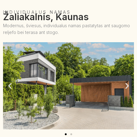
INDIVIDUALUS NAMAS
Žaliakalnis, Kaunas
Modernus, šviesus, individualus namas pastatytas ant saugomo
reljefo bei terasa ant stogo.