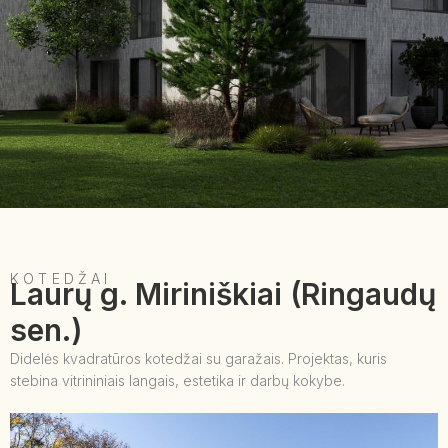
KOTEDŽAI
Laurų g. Miriniškiai (Ringaudų
sen.)
Didelės kvadratūros kotedžai su garažais. Projektas, kuris
stebina vitrininiais langais, estetika ir darbų kokybe.