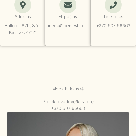
f
Adresas
El. paštas
Telefonas
Baltų pr. 87b, 87c,
meda@deniestate.lt
+370 607 66663
Kaunas, 47121
Meda Bukauskė
Projekto vadovė/kuratorė
+370 607 66663