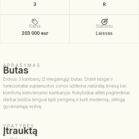
3
R
Kaina
Statusas
203 000 eur
Laisvas
APRAŠYMAS
Butas
Erdvus 3 kambarių (2 miegamųjų) butas. Dideli langai ir
funkcionaliai suplanuotos zonos užtikrina natūralią šviesą bei
komfortą kiekviename kambaryje. Kokybiškai atlikti pagrindiniai
darbai leidžia lengvai tęsti įrengimą ir kurti modernią, stilingą
gyvenamąją erdvę.
YPATYBĖS
Įtrauktą