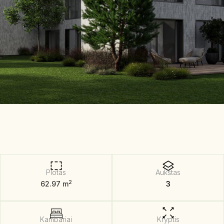
Plotas
Aukštas
2
62.97 m
3
Kambariai
Kryptis