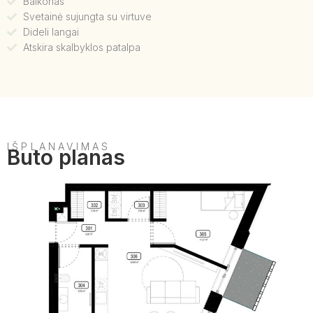
Balkonas
Svetainė sujungta su virtuve
Dideli langai
Atskira skalbyklos patalpa
IŠPLANAVIMAS
Buto planas