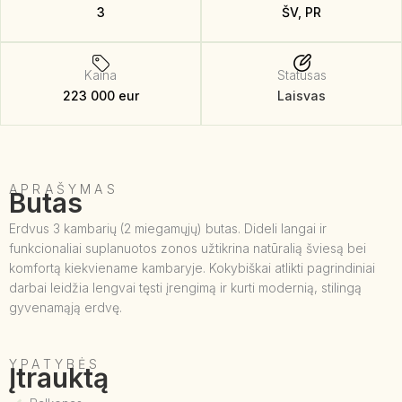
3
ŠV, PR
Kaina
Statusas
223 000 eur
Laisvas
APRAŠYMAS
Butas
Erdvus 3 kambarių (2 miegamųjų) butas. Dideli langai ir
funkcionaliai suplanuotos zonos užtikrina natūralią šviesą bei
komfortą kiekviename kambaryje. Kokybiškai atlikti pagrindiniai
darbai leidžia lengvai tęsti įrengimą ir kurti modernią, stilingą
gyvenamąją erdvę.
YPATYBĖS
Įtrauktą