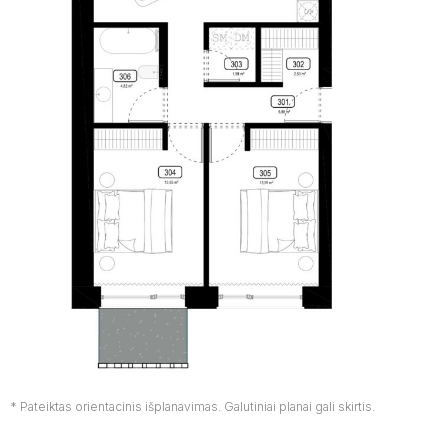
* Pateiktas orientacinis išplanavimas. Galutiniai planai gali skirtis.