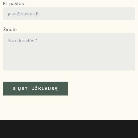
El. paštas
Žinutė