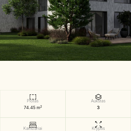
Plotas
Aukštas
2
74.45 m
3
Kambariai
Kryptis