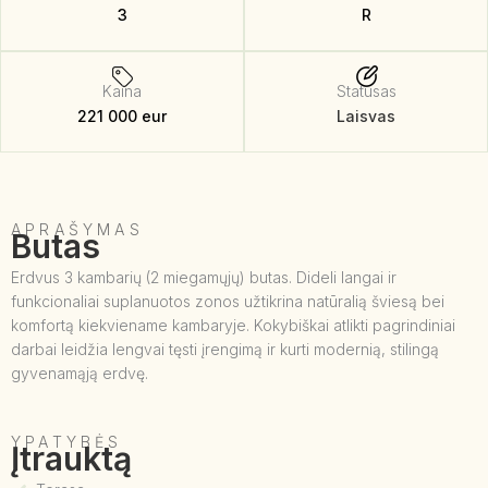
3
R
Kaina
Statusas
221 000 eur
Laisvas
APRAŠYMAS
Butas
Erdvus 3 kambarių (2 miegamųjų) butas. Dideli langai ir
funkcionaliai suplanuotos zonos užtikrina natūralią šviesą bei
komfortą kiekviename kambaryje. Kokybiškai atlikti pagrindiniai
darbai leidžia lengvai tęsti įrengimą ir kurti modernią, stilingą
gyvenamąją erdvę.
YPATYBĖS
Įtrauktą