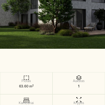
Plotas
Aukštas
2
63.60 m
1
Kambariai
Kryptis