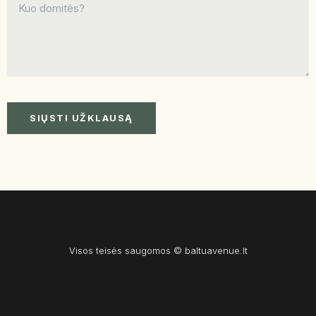
Visos teisės saugomos © baltuavenue.lt