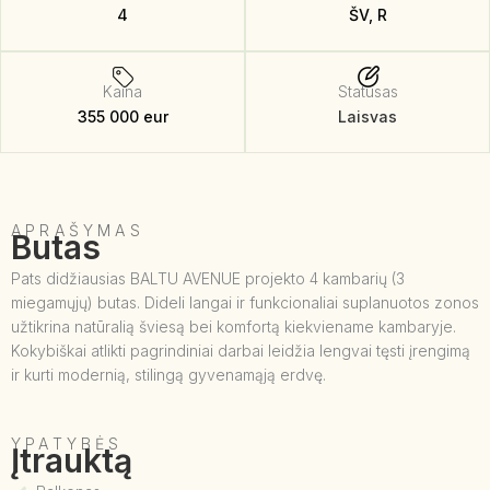
4
ŠV, R
Kaina
Statusas
355 000 eur
Laisvas
APRAŠYMAS
Butas
Pats didžiausias BALTU AVENUE projekto 4 kambarių (3
miegamųjų) butas. Dideli langai ir funkcionaliai suplanuotos zonos
užtikrina natūralią šviesą bei komfortą kiekviename kambaryje.
Kokybiškai atlikti pagrindiniai darbai leidžia lengvai tęsti įrengimą
ir kurti modernią, stilingą gyvenamąją erdvę.
YPATYBĖS
Įtrauktą