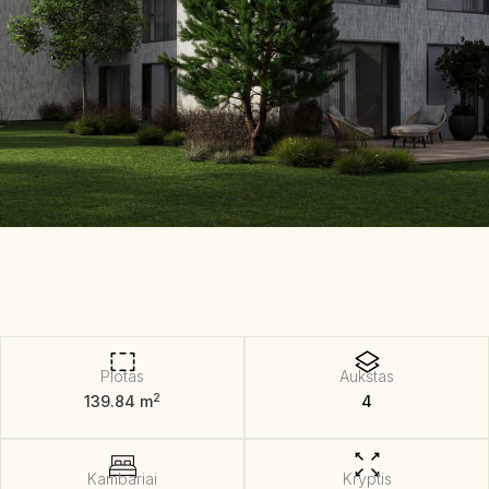
Plotas
Aukštas
2
139.84 m
4
Kambariai
Kryptis