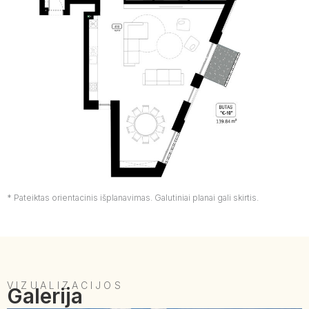
* Pateiktas orientacinis išplanavimas. Galutiniai planai gali skirtis.
VIZUALIZACIJOS
Galerija