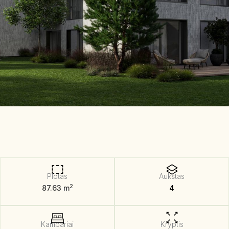
Plotas
Aukštas
2
87.63 m
4
Kambariai
Kryptis