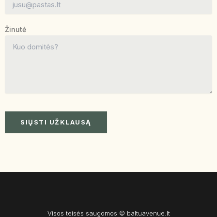
Žinutė
Visos teisės saugomos © baltuavenue.lt