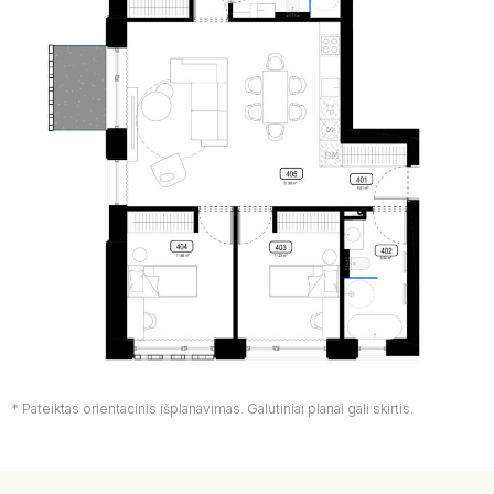
* Pateiktas orientacinis išplanavimas. Galutiniai planai gali skirtis.