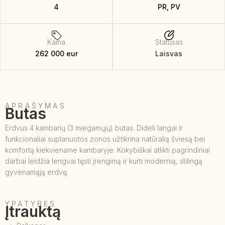
4
PR, PV
Kaina
Statusas
262 000 eur
Laisvas
APRAŠYMAS
Butas
Erdvus 4 kambarių (3 miegamųjų) butas. Dideli langai ir
funkcionaliai suplanuotos zonos užtikrina natūralią šviesą bei
komfortą kiekviename kambaryje. Kokybiškai atlikti pagrindiniai
darbai leidžia lengvai tęsti įrengimą ir kurti modernią, stilingą
gyvenamąją erdvę.
YPATYBĖS
Įtrauktą