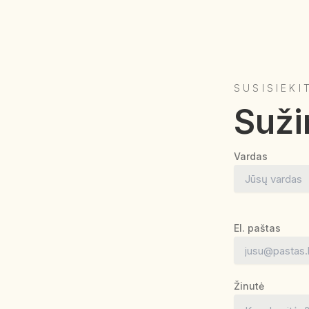
SUSISIEKI
Suži
Vardas
El. paštas
Žinutė