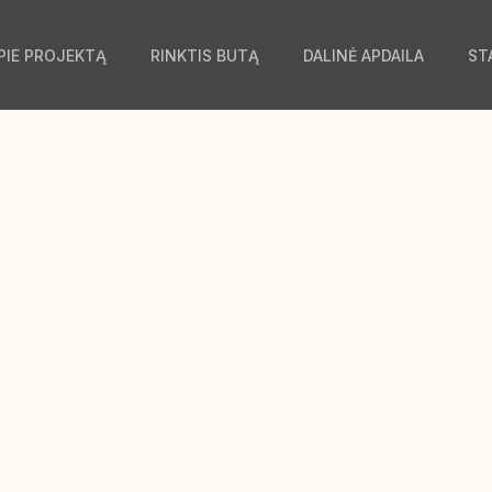
PIE PROJEKTĄ
RINKTIS BUTĄ
DALINĖ APDAILA
ST