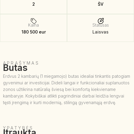
2
ŠV
Kaina
Statusas
180 500 eur
Laisvas
APRAŠYMAS
Butas
Erdvus 2 kambarių (1 miegamojo) butas idealiai tinkantis patogiam
gyvenimui ar investicijai. Dideli langai ir funkcionaliai suplanuotos
zonos užtikrina natūralią šviesą bei komfortą kiekviename
kambaryje. Kokybiškai atlikti pagrindiniai darbai leidžia lengvai
tęsti įrengimą ir kurti modernią, stilingą gyvenamąją erdvę.
YPATYBĖS
Įtrauktą