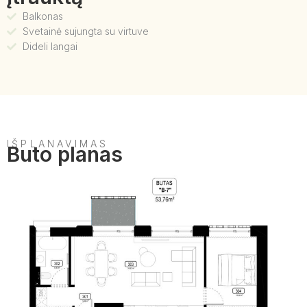
Balkonas
Svetainė sujungta su virtuve
Dideli langai
IŠPLANAVIMAS
Buto planas