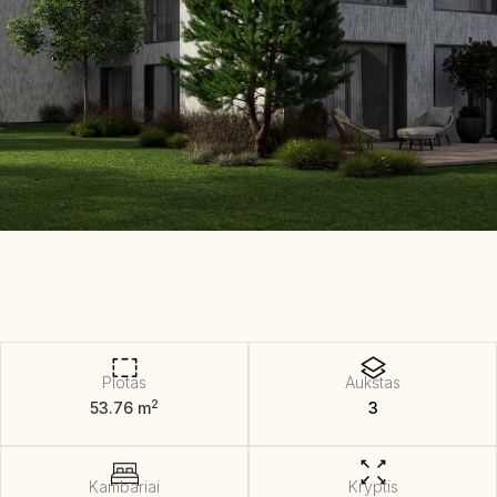
Plotas
Aukštas
2
53.76 m
3
Kambariai
Kryptis