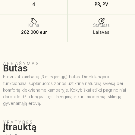
4
PR, PV
Kaina
Statusas
262 000 eur
Laisvas
APRAŠYMAS
Butas
Erdvus 4 kambarių (3 miegamųjų) butas. Dideli langai ir
funkcionaliai suplanuotos zonos užtikrina natūralią šviesą bei
komfortą kiekviename kambaryje. Kokybiškai atlikti pagrindiniai
darbai leidžia lengvai tęsti įrengimą ir kurti modernią, stilingą
gyvenamąją erdvę.
YPATYBĖS
Įtrauktą