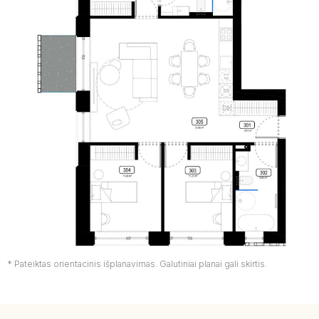
* Pateiktas orientacinis išplanavimas. Galutiniai planai gali skirtis.