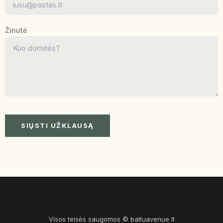
Žinutė
Visos teisės saugomos © baltuavenue.lt