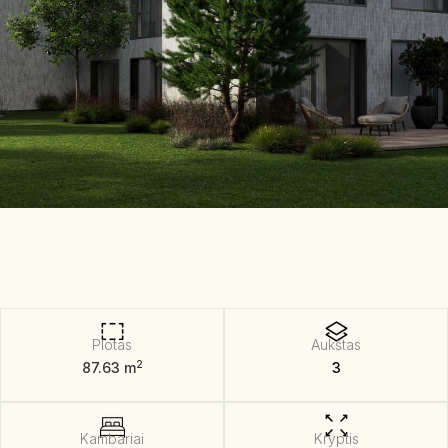
Plotas
Aukštas
2
87.63 m
3
Kambariai
Kryptis