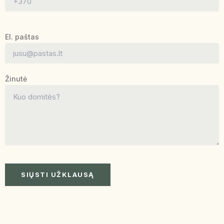
El. paštas
Žinutė