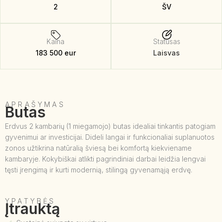
2
ŠV
Kaina
Statusas
183 500 eur
Laisvas
APRAŠYMAS
Butas
Erdvus 2 kambarių (1 miegamojo) butas idealiai tinkantis patogiam
gyvenimui ar investicijai. Dideli langai ir funkcionaliai suplanuotos
zonos užtikrina natūralią šviesą bei komfortą kiekviename
kambaryje. Kokybiškai atlikti pagrindiniai darbai leidžia lengvai
tęsti įrengimą ir kurti modernią, stilingą gyvenamąją erdvę.
YPATYBĖS
Įtrauktą