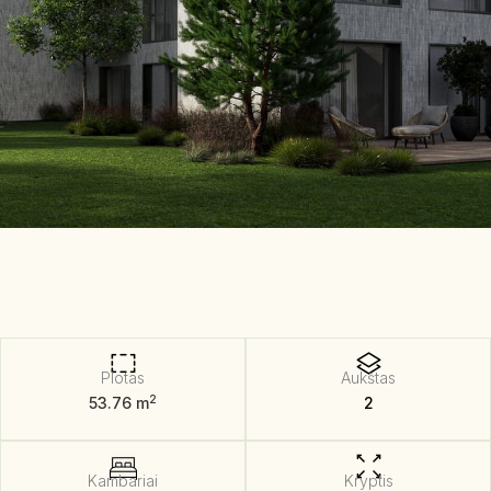
Plotas
Aukštas
2
53.76 m
2
Kambariai
Kryptis