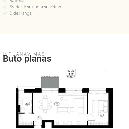
Balkonas
Svetainė sujungta su virtuve
Dideli langai
IŠPLANAVIMAS
Buto planas