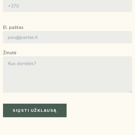
El. paštas
Žinutė