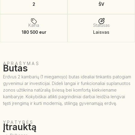
2
ŠV
Kaina
Statusas
180 500 eur
Laisvas
APRAŠYMAS
Butas
Erdvus 2 kambarių (1 miegamojo) butas idealiai tinkantis patogiam
gyvenimui ar investicijai. Dideli langai ir funkcionaliai suplanuotos
zonos užtikrina natūralią šviesą bei komfortą kiekviename
kambaryje. Kokybiškai atlikti pagrindiniai darbai leidžia lengvai
tęsti įrengimą ir kurti modernią, stilingą gyvenamąją erdvę.
YPATYBĖS
Įtrauktą