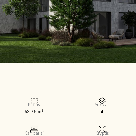
Plotas
Aukštas
2
53.76 m
4
Kambariai
Kryptis